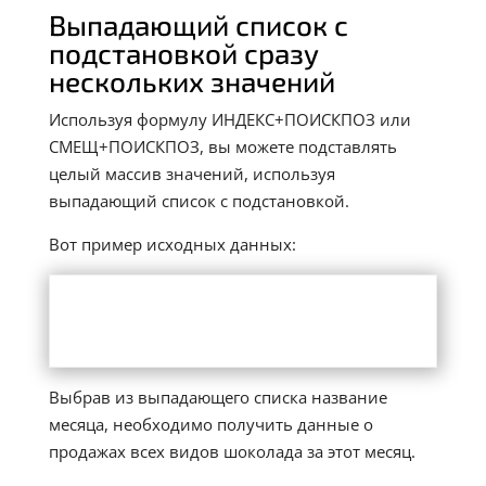
Выпадающий список с
подстановкой сразу
нескольких значений
Используя формулу ИНДЕКС+ПОИСКПОЗ или
СМЕЩ+ПОИСКПОЗ, вы можете подставлять
целый массив значений, используя
выпадающий список с подстановкой.
Вот пример исходных данных:
Выбрав из выпадающего списка название
месяца, необходимо получить данные о
продажах всех видов шоколада за этот месяц.