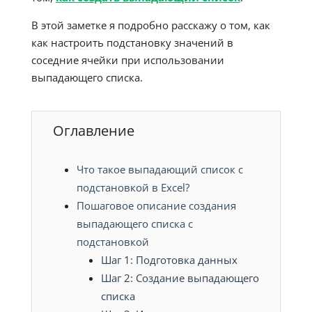
В этой заметке я подробно расскажу о том, как
как настроить подстановку значений в
соседние ячейки при использовании
выпадающего списка.
Оглавление
Что такое выпадающий список с
подстановкой в Excel?
Пошаговое описание создания
выпадающего списка с
подстановкой
Шаг 1: Подготовка данных
Шаг 2: Создание выпадающего
списка