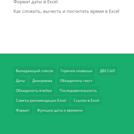
Формат даты в Excel
Как сложить, вычесть и посчитать время в Excel
Выпадающий список
Горячие клавиши
ДВССЫЛ
Даты
Диаграмма
Объединить текст
Объединить ячейки
Последовательность
Советы рекомендации Excel
Ссылки в Excel
Формат
Функции даты и времени