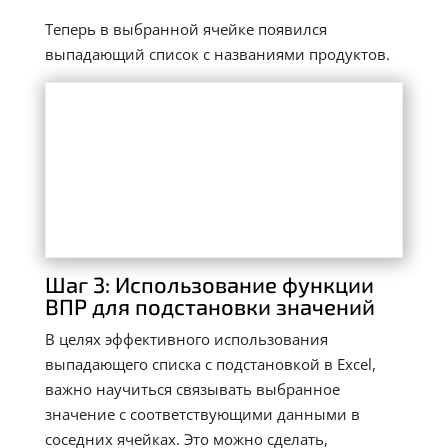
Теперь в выбранной ячейке появился
выпадающий список с названиями продуктов.
Шаг 3: Использование функции
ВПР для подстановки значений
В целях эффективного использования
выпадающего списка с подстановкой в Excel,
важно научиться связывать выбранное
значение с соответствующими данными в
соседних ячейках. Это можно сделать,