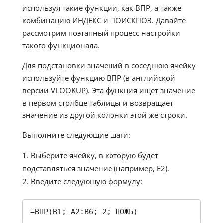
используя такие функции, как ВПР, а также
комбинацию ИНДЕКС и ПОИСКПОЗ. Давайте
рассмотрим поэтапный процесс настройки
такого функционала.
Для подстановки значений в соседнюю ячейку
используйте функцию ВПР (в английской
версии VLOOKUP). Эта функция ищет значение
в первом столбце таблицы и возвращает
значение из другой колонки этой же строки.
Выполните следующие шаги:
Выберите ячейку, в которую будет
подставляться значение (например, Е2).
Введите следующую формулу:
=ВПР(B1; A2:B6; 2; ЛОЖЬ)