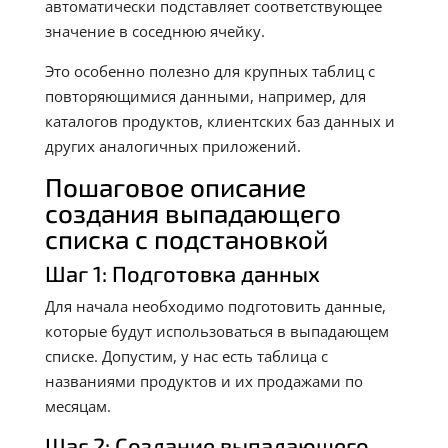
автоматически подставляет соответствующее
значение в соседнюю ячейку.
Это особенно полезно для крупных таблиц с
повторяющимися данными, например, для
каталогов продуктов, клиентских баз данных и
других аналогичных приложений.
Пошаговое описание
создания выпадающего
списка с подстановкой
Шаг 1: Подготовка данных
Для начала необходимо подготовить данные,
которые будут использоваться в выпадающем
списке. Допустим, у нас есть таблица с
названиями продуктов и их продажами по
месяцам.
Шаг 2: Создание выпадающего