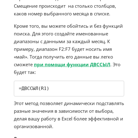
Смещение происходит на столько столбцов,
каков номер выбранного месяца в списке.
Кроме того, вы можете обойтись и без функций
поиска. Для этого создайте именованные
диапазоны с данными за каждый месяц. К
примеру, диапазон F2:F7 будет носить имя
«май». Тогда получить его данные вы легко
сможете
при помощи функции ДВССЫЛ
. Это
будет так:
=ДВССЫЛ(R1)
Этот метод позволяет динамически подставлять
разные значения в зависимости от выбора,
делая вашу работу в Excel более эффективной и
организованной.