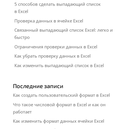
5 способов сделать выпадающий список
в Excel
Проверка данных в ячейке Excel
Связанный выпадающий список Excel: легко и
быстро
Ограничения проверки данных в Excel
Как убрать проверку данных в Excel
Как изменить выпадающий список в Excel
Последние записи
Как создать пользовательский формат в Excel
Что такое числовой формат в Excel и как он
работает
Как изменить формат данных ячейки Excel