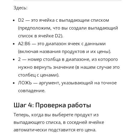
Здесь:
D2 — это ячейка с выпадающим списком
(предположим, что вы создали выпадающий
список в ячейке D2).
A2:B6 — это диапазон ячеек с данными
(включая названия продуктов и их цены).
2 — номер столбца в диапазоне, из которого
нужно вернуть значение (в нашем случае это
столбец с ценами).
ЛОЖЬ — аргумент, указывающий на точное
совпадение.
Шаг 4: Проверка работы
Теперь, когда вы выберете продукт из
выпадающего списка, в соседней ячейке
автоматически подставится его цена.