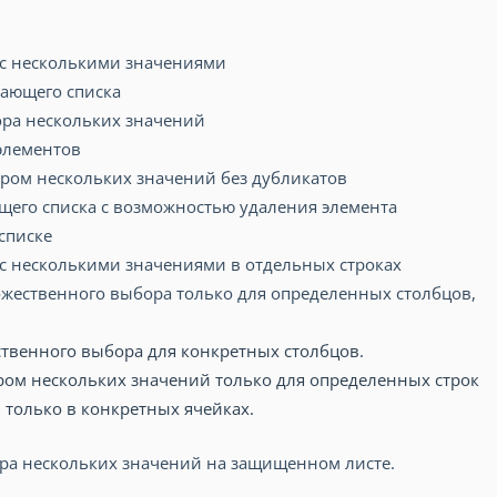
 с несколькими значениями
дающего списка
бора нескольких значений
элементов
ром нескольких значений без дубликатов
щего списка с возможностью удаления элемента
списке
с несколькими значениями в отдельных строках
жественного выбора только для определенных столбцов,
венного выбора для конкретных столбцов.
ом нескольких значений только для определенных строк
только в конкретных ячейках.
ра нескольких значений на защищенном листе.