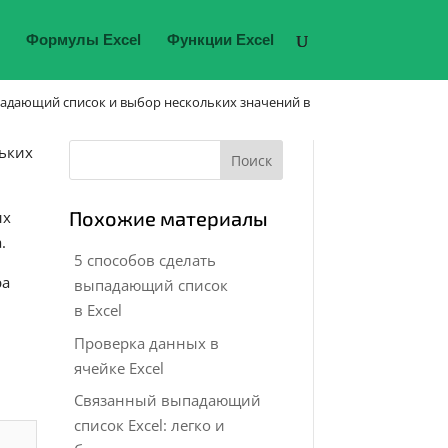
Формулы Excel
Функции Excel
адающий список и выбор нескольких значений в
льких
Поиск
Похожие материалы
ых
а.
5 способов сделать
ра
выпадающий список
в Excel
Проверка данных в
ячейке Excel
Связанный выпадающий
список Excel: легко и