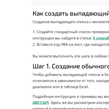
Как создать выпадающий
Создание выпадающего списка с множеств
Создайте стандартный список проверк
инструкции вы найдете в статье:
5 спосо
Вставьте код VBA на лист, где находит
Вы можете выполнить эти шаги в любом 
Шаг 1. Создание обычно
Чтобы добавить выпадающий список в Exc
отличаются в зависимости от того, нахо
диапазоне или в таблице Excel.
Подробные инструкции и примеры вы мож
ДВССЫЛ
. Здесь же мы рассмотрим альте
который в рекомендованных вам статьях 