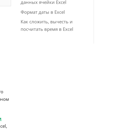
данных ячейки Excel
Формат даты в Excel
Как сложить, вычесть и
посчитать время в Excel
го
нном
и
cel,