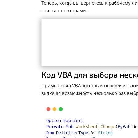
Теперь, когда вы вернетесь к рабочему 
списка с повторами.
Код VBA для выбора нес
Пример кода VBA, который позволяет зап
включая возможность несколько раз выбр
Option Explicit
Private Sub 
Worksheet_Change
(
ByVal
 De
Dim
 DelimiterType 
As 
String