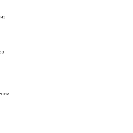
 из
ов
менем