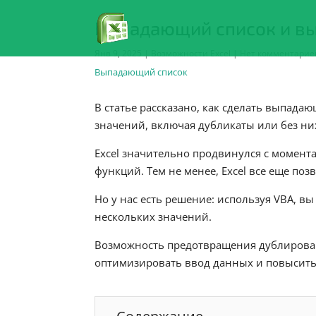
Выпадающий список и вы
Янв 9, 2025
|
Возможности Excel
|
Нет комментарие
Выпадающий список
В статье рассказано, как сделать выпада
значений, включая дубликаты или без ни
Excel значительно продвинулся с момент
функций. Тем не менее, Excel все еще по
Но у нас есть решение: используя VBA, 
нескольких значений.
Возможность предотвращения дублирова
оптимизировать ввод данных и повысить 