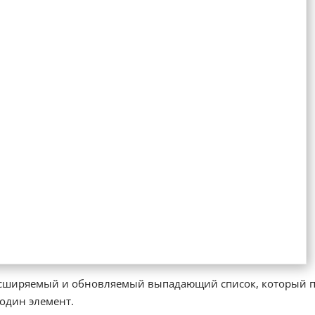
расширяемый и обновляемый выпадающий список, который 
один элемент.