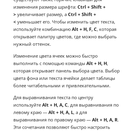
изменения размера шрифта:
Ctrl
+ Shift
+
>
увеличивает размер, а
Ctrl
+ Shift
+
<
уменьшает его. Чтобы изменить цвет текста,
используйте комбинацию
Alt
+ H
, F
, C
, которая
открывает палитру цветов, где можно выбрать
нужный оттенок.
Изменение цвета ячеек можно быстро
выполнить с помощью команды
Alt
+ H
, H
,
которая открывает панель выбора цвета. Выбор
цвета фона или текста ячейки делает таблицы
более читабельными и привлекательными.
Для выравнивания текста по центру
используйте
Alt
+ H
, A
, C
, для выравнивания по
левому краю —
Alt
+ H
, A
, L
, а для
выравнивания по правому краю —
Alt
+ H
, A
, R
.
Эти сочетания позволяют быстро настроить